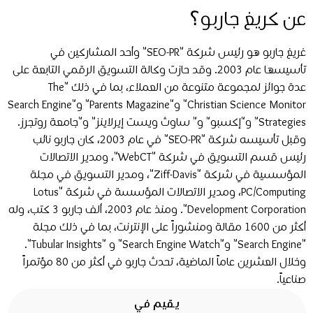
عن كريغ جاربو؟
غريغ جاربو هو رئيس شركة "SEO-PR" وأحد المشاركين في
تأسيسها عام 2003. وقد حازت وكالة التسويق الرقمي التابعة على
عدة جوائز لمجموعة متنوعة من العملاء، بما في ذلك "The
Christian Science Monitor" و"Parents Magazine" و"Search Engine
Strategies" و"إكسبو" و" ساوث ويست إيرلاينز" و"جامعة روتجرز.
وقبل تأسيسه شركة "SEO-PR" في عام 2003، كان جاربو نائب
رئيس قسم التسويق في شركة "WebCT"، ومدير الاتصالات
المؤسسية في شركة "Ziff-Davis"، ومدير التسويق في مجلة
PC/Computing، ومدير الاتصالات المؤسسة في شركة "Lotus
Development Corporation". ومنذ عام 2003، ألف جاربو 3 كتب، وله
أكثر من 1600 مقالة ومنشوراً على الإنترنت، بما في ذلك مجلة
"Search Engine" و"Search Engine Watch" و "Tubular Insights".
وخلال العشرين عاماً الماضية، تحدث جاربو في أكثر من 80 مؤتمراً
صناعياً.
يقيم في