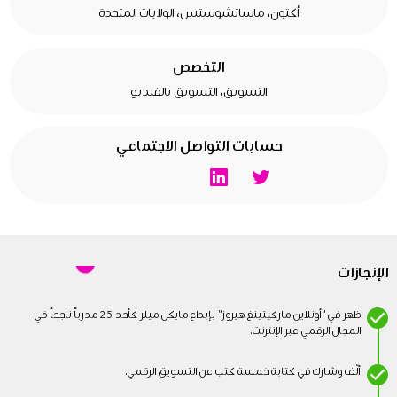
أكتون، ماساتشوستس، الولايات المتحدة
التخصص
التسويق، التسويق بالفيديو
حسابات التواصل الاجتماعي
الإنجازات
ظهر في "أونلاين ماركيتينغ هيروز" بإبداع مايكل ميلر كأحد 25 مدرباً ناجحاً في
المجال الرقمي عبر الإنترنت.
ألّف وشارك في كتابة خمسة كتب عن التسويق الرقمي.